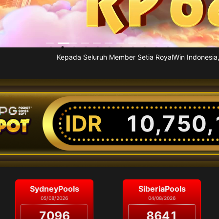
pada Seluruh Member Setia RoyalWin Indonesia, Disini kami inform
IDR
10,750,
yPools
SiberiaPools
Se
8/2026
04/08/2026
05/08
096
8641
43