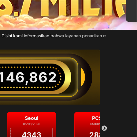
asikan bahwa layanan penarikan melalui beberapa bank akan mengala
146,862
oul
PCSO
Mani
/2026
05/08/2026
05/08/2
43
2884
82